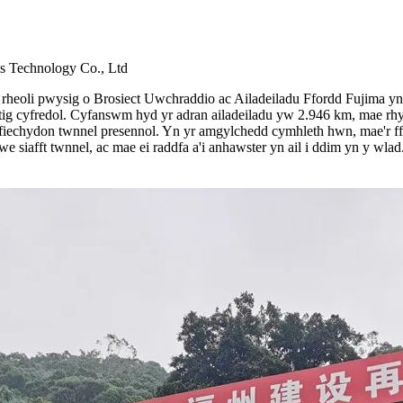
ls Technology Co., Ltd
rheoli pwysig o Brosiect Uwchraddio ac Ailadeiladu Ffordd Fujima y
estig cyfredol. Cyfanswm hyd yr adran ailadeiladu yw 2.946 km, mae rh
fiechydon twnnel presennol. Yn yr amgylchedd cymhleth hwn, mae'r ffor
siafft twnnel, ac mae ei raddfa a'i anhawster yn ail i ddim yn y wlad