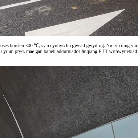
hroses borslen 300 ℃, sy'n cynhyrchu gwead gwydrog. Nid yn unig y m
iol. Ar yr un pryd, mae gan baneli addurniadol Jinqiang ETT wrthwyneb