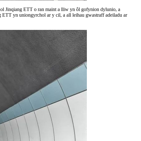
l Jinqiang ETT o ran maint a lliw yn ôl gofynion dylunio, a
g ETT yn uniongyrchol ar y cil, a all leihau gwastraff adeiladu ar