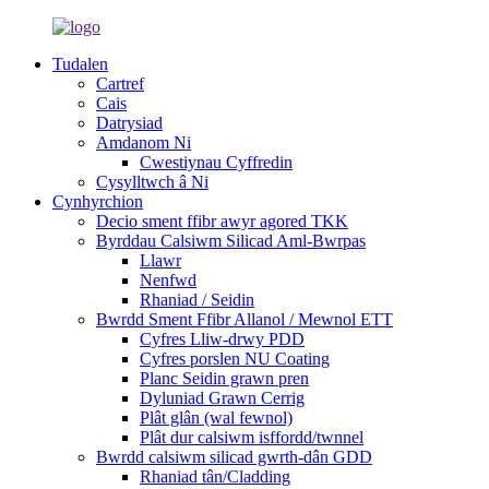
Tudalen
Cartref
Cais
Datrysiad
Amdanom Ni
Cwestiynau Cyffredin
Cysylltwch â Ni
Cynhyrchion
Decio sment ffibr awyr agored TKK
Byrddau Calsiwm Silicad Aml-Bwrpas
Llawr
Nenfwd
Rhaniad / Seidin
Bwrdd Sment Ffibr Allanol / Mewnol ETT
Cyfres Lliw-drwy PDD
Cyfres porslen NU Coating
Planc Seidin grawn pren
Dyluniad Grawn Cerrig
Plât glân (wal fewnol)
Plât dur calsiwm isffordd/twnnel
Bwrdd calsiwm silicad gwrth-dân GDD
Rhaniad tân/Cladding