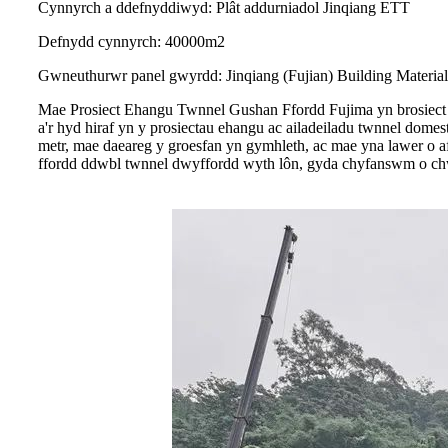
Cynnyrch a ddefnyddiwyd: Plât addurniadol Jinqiang ETT
Defnydd cynnyrch: 40000m2
Gwneuthurwr panel gwyrdd: Jinqiang (Fujian) Building Materia
Mae Prosiect Ehangu Twnnel Gushan Ffordd Fujima yn brosiect 
a'r hyd hiraf yn y prosiectau ehangu ac ailadeiladu twnnel dom
metr, mae daeareg y groesfan yn gymhleth, ac mae yna lawer o a
ffordd ddwbl twnnel dwyffordd wyth lôn, gyda chyfanswm o chwe 