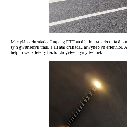
Mae plât addurniadol Jinqiang ETT wedi'i drin yn arbennig â p
sy'n gwrthsefyll traul, a all atal crafiadau arwyneb yn effeith
helpu i wella lefel y ffactor diogelwch yn y twnnel.