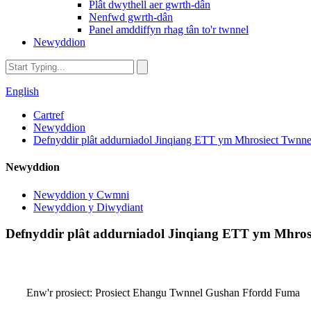
Plât dwythell aer gwrth-dân
Nenfwd gwrth-dân
Panel amddiffyn rhag tân to'r twnnel
Newyddion
English
Cartref
Newyddion
Defnyddir plât addurniadol Jinqiang ETT ym Mhrosiect Twn
Newyddion
Newyddion y Cwmni
Newyddion y Diwydiant
Defnyddir plât addurniadol Jinqiang ETT ym Mhro
Enw'r prosiect: Prosiect Ehangu Twnnel Gushan Ffordd Fuma