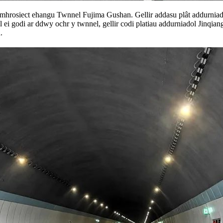
mhrosiect ehangu Twnnel Fujima Gushan. Gellir addasu plât addurniado
l ei godi ar ddwy ochr y twnnel, gellir codi platiau addurniadol Jinqian
.