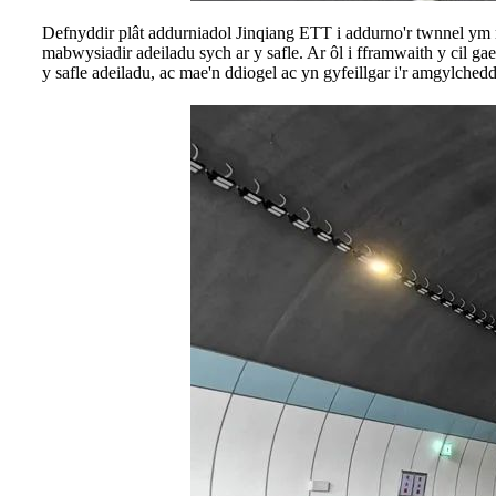
Defnyddir plât addurniadol Jinqiang ETT i addurno'r twnnel ym 
mabwysiadir adeiladu sych ar y safle. Ar ôl i fframwaith y cil gae
y safle adeiladu, ac mae'n ddiogel ac yn gyfeillgar i'r amgylchedd