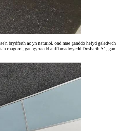
ae'n brydferth ac yn naturiol, ond mae ganddo hefyd galedwch
iad tân rhagorol, gan gyrraedd anfflamadwyedd Dosbarth A1, gan