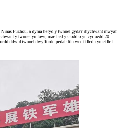
n Ninas Fuzhou, a dyma hefyd y twnnel gyda'r rhychwant mwyaf
ychwant y twnnel yn fawr, mae lled y cloddio yn cyrraedd 20
dd ddwbl twnnel dwyffordd pedair lôn wedi'i lledu yn ei lle i
.