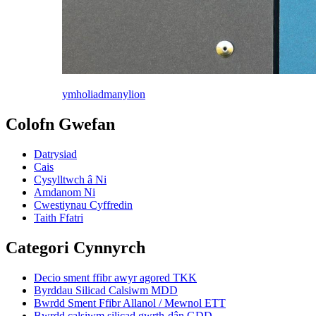
ymholiad
manylion
Colofn Gwefan
Datrysiad
Cais
Cysylltwch â Ni
Amdanom Ni
Cwestiynau Cyffredin
Taith Ffatri
Categori Cynnyrch
Decio sment ffibr awyr agored TKK
Byrddau Silicad Calsiwm MDD
Bwrdd Sment Ffibr Allanol / Mewnol ETT
Bwrdd calsiwm silicad gwrth-dân GDD