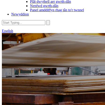
Plât dwythell aer gwrth-dân
Nenfwd gwrth-dân
Panel amddiffyn rhag tân to'r twnnel
Newyddion
English