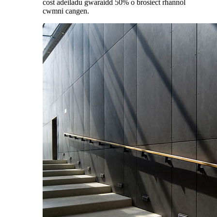
cost adeiladu gwaraidd 50% o brosiect rhannol
cwmni cangen.