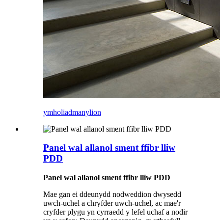
ymholiad
manylion
Panel wal allanol sment ffibr lliw
PDD
Panel wal allanol sment ffibr lliw PDD
Mae gan ei ddeunydd nodweddion dwysedd
uwch-uchel a chryfder uwch-uchel, ac mae'r
cryfder plygu yn cyrraedd y lefel uchaf a nodir