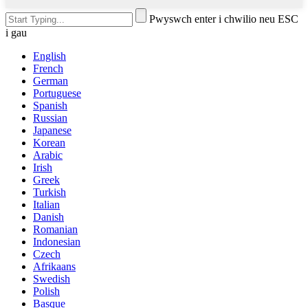
Pwyswch enter i chwilio neu ESC
i gau
English
French
German
Portuguese
Spanish
Russian
Japanese
Korean
Arabic
Irish
Greek
Turkish
Italian
Danish
Romanian
Indonesian
Czech
Afrikaans
Swedish
Polish
Basque