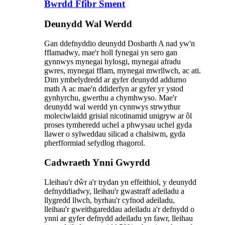
Bwrdd Ffibr Sment
Deunydd Wal Werdd
Gan ddefnyddio deunydd Dosbarth A nad yw'n
fflamadwy, mae'r holl fynegai yn sero gan
gynnwys mynegai hylosgi, mynegai afradu
gwres, mynegai fflam, mynegai mwrllwch, ac ati.
Dim ymbelydredd ar gyfer deunydd addurno
math A ac mae'n ddiderfyn ar gyfer yr ystod
gynhyrchu, gwerthu a chymhwyso. Mae'r
deunydd wal werdd yn cynnwys strwythur
moleciwlaidd grisial nicotinamid unigryw ar ôl
proses tymheredd uchel a phwysau uchel gyda
llawer o sylweddau silicad a chalsiwm, gyda
pherfformiad sefydlog rhagorol.
Cadwraeth Ynni Gwyrdd
Lleihau'r dŵr a'r trydan yn effeithiol, y deunydd
defnyddiadwy, lleihau'r gwastraff adeiladu a
llygredd llwch, byrhau'r cyfnod adeiladu,
lleihau'r gweithgareddau adeiladu a'r defnydd o
ynni ar gyfer defnydd adeiladu yn fawr, lleihau