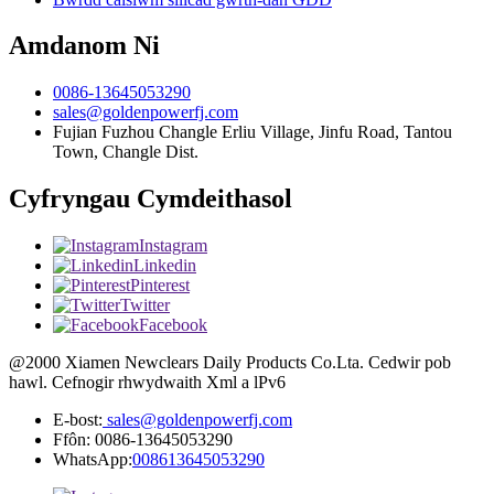
Amdanom Ni
0086-13645053290
sales@goldenpowerfj.com
Fujian Fuzhou Changle Erliu Village, Jinfu Road, Tantou
Town, Changle Dist.
Cyfryngau Cymdeithasol
Instagram
Linkedin
Pinterest
Twitter
Facebook
@2000 Xiamen Newclears Daily Products Co.Lta. Cedwir pob
hawl. Cefnogir rhwydwaith Xml a lPv6
E-bost:
sales@goldenpowerfj.com
Ffôn: 0086-13645053290
WhatsApp:
008613645053290