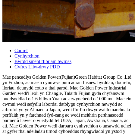
Cartref
Cynhyrchion
Bwrdd sment ffibr amlbwrpas
Cyfres Lliw-drwy PDD
Mae pencadlys Golden Power(Fujian)Green Habitat Group Co.,Ltd.
yn Fuzhou, ac mae'n cynnwys pum adran fusnes: byrddau, dodrefn,
lloriau, deunydd cotio a thai parod. Mae Golden Power Industrial
Garden wedi'i leoli yn Changle, Talaith Fujian gyda chyfanswm
buddsoddiad o 1.6 biliwn Yuan ac arwynebedd o 1000 mu. Mae ein
cwmni wedi sefydlu labordai datblygu cynhyrchion newydd ac
arbrofol yn yr Almaen a Japan, wedi ffurfio rhwydwaith marchnata
perffaith yn y farchnad fyd-eang ac wedi meithrin perthnasoedd
partner â llawer o wledydd fel UDA, Japan, Awstralia, Canada, ac
ati. Mae Golden Power wedi darparu cynhyrchion o ansawdd uchel
ar gyfer rhai adeiladau tirnod cyhoeddus rhyngwladol yn ystod y