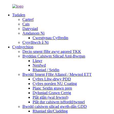
Tudalen
Cartref
Cais
Datrysiad
Amdanom Ni
Cwestiynau Cyffredin
Cysylltwch â Ni
Cynhyrchion
Decio sment ffibr awyr agored TKK
Byrddau Calsiwm Silicad Aml-Bwrpas
Llawr
Nenfwd
Rhaniad / Seidin
Bwrdd Sment Ffibr Allanol / Mewnol ETT
Cyfres Lliw-drwy PDD
Cyfres porslen NU Coating
Planc Seidin grawn pren
Dyluniad Grawn Cerrig
Plât glân (wal fewnol)
Plât dur calsiwm isffordd/twnnel
Bwrdd calsiwm silicad gwrth-dân GDD
Rhaniad tân/Cladding