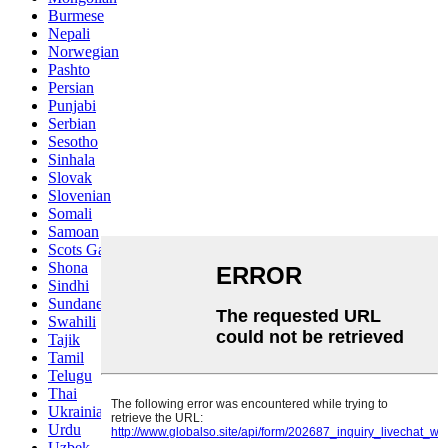
Burmese
Nepali
Norwegian
Pashto
Persian
Punjabi
Serbian
Sesotho
Sinhala
Slovak
Slovenian
Somali
Samoan
Scots Gaelic
Shona
Sindhi
Sundanese
Swahili
Tajik
Tamil
Telugu
Thai
Ukrainian
Urdu
Uzbek