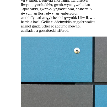
yn y safon; Deunydd anorganig, gwrthsefyll
llwydni, gwrth-ddŵr, gwrth-wynt, gwrth-olau
Japaneaidd, gwrth-ollyngiadau wal, dosbarth A
gwydn, an-llosgadwy, an-ymbelydrol,
amddiffyniad amgylcheddol gwyrdd; Lliw llawn,
hardd a hael. Gellir ei ddefnyddio ar gyfer waliau
allanol gradd uchel ac addurno mewnol
adeiladau a gorsafoedd isffordd.