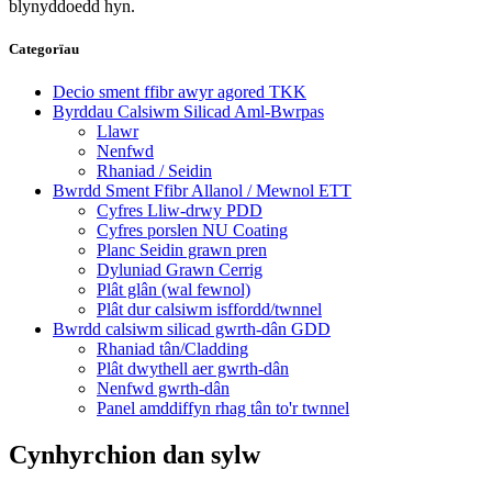
blynyddoedd hyn.
Categorïau
Decio sment ffibr awyr agored TKK
Byrddau Calsiwm Silicad Aml-Bwrpas
Llawr
Nenfwd
Rhaniad / Seidin
Bwrdd Sment Ffibr Allanol / Mewnol ETT
Cyfres Lliw-drwy PDD
Cyfres porslen NU Coating
Planc Seidin grawn pren
Dyluniad Grawn Cerrig
Plât glân (wal fewnol)
Plât dur calsiwm isffordd/twnnel
Bwrdd calsiwm silicad gwrth-dân GDD
Rhaniad tân/Cladding
Plât dwythell aer gwrth-dân
Nenfwd gwrth-dân
Panel amddiffyn rhag tân to'r twnnel
Cynhyrchion dan sylw