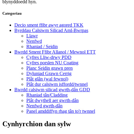
blynyddoedd hyn.
Categorïau
Decio sment ffibr awyr agored TKK
Byrddau Calsiwm Silicad Aml-Bwrpas
Llawr
Nenfwd
Rhaniad / Seidin
Bwrdd Sment Ffibr Allanol / Mewnol ETT
Cyfres Lliw-drwy PDD
Cyfres porslen NU Coating
Planc Seidin grawn pren
Dyluniad Grawn Cerrig
Plât glân (wal fewnol)
Plât dur calsiwm isffordd/twnnel
Bwrdd calsiwm silicad gwrth-dân GDD
Rhaniad tân/Cladding
Plât dwythell aer gwrth-dân
Nenfwd gwrth-dân
Panel amddiffyn rhag tân to'r twnnel
Cynhyrchion dan sylw