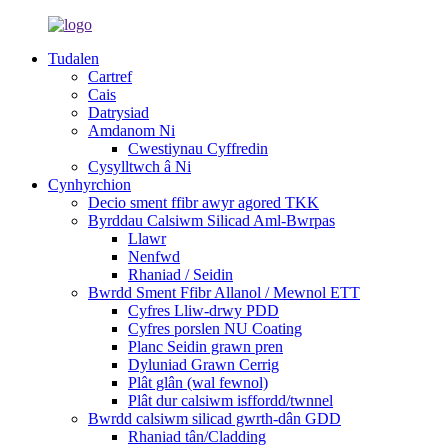
Tudalen
Cartref
Cais
Datrysiad
Amdanom Ni
Cwestiynau Cyffredin
Cysylltwch â Ni
Cynhyrchion
Decio sment ffibr awyr agored TKK
Byrddau Calsiwm Silicad Aml-Bwrpas
Llawr
Nenfwd
Rhaniad / Seidin
Bwrdd Sment Ffibr Allanol / Mewnol ETT
Cyfres Lliw-drwy PDD
Cyfres porslen NU Coating
Planc Seidin grawn pren
Dyluniad Grawn Cerrig
Plât glân (wal fewnol)
Plât dur calsiwm isffordd/twnnel
Bwrdd calsiwm silicad gwrth-dân GDD
Rhaniad tân/Cladding