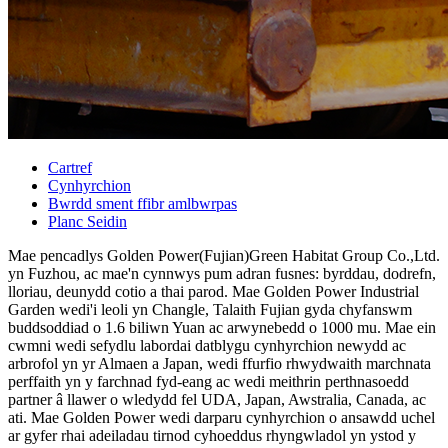
Cartref
Cynhyrchion
Bwrdd sment ffibr amlbwrpas
Planc Seidin
Mae pencadlys Golden Power(Fujian)Green Habitat Group Co.,Ltd.
yn Fuzhou, ac mae'n cynnwys pum adran fusnes: byrddau, dodrefn,
lloriau, deunydd cotio a thai parod. Mae Golden Power Industrial
Garden wedi'i leoli yn Changle, Talaith Fujian gyda chyfanswm
buddsoddiad o 1.6 biliwn Yuan ac arwynebedd o 1000 mu. Mae ein
cwmni wedi sefydlu labordai datblygu cynhyrchion newydd ac
arbrofol yn yr Almaen a Japan, wedi ffurfio rhwydwaith marchnata
perffaith yn y farchnad fyd-eang ac wedi meithrin perthnasoedd
partner â llawer o wledydd fel UDA, Japan, Awstralia, Canada, ac
ati. Mae Golden Power wedi darparu cynhyrchion o ansawdd uchel
ar gyfer rhai adeiladau tirnod cyhoeddus rhyngwladol yn ystod y