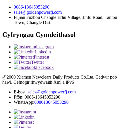
0086-13645053290
sales@goldenpowerfj.com
Fujian Fuzhou Changle Erliu Village, Jinfu Road, Tantou
Town, Changle Dist.
Cyfryngau Cymdeithasol
Instagram
Linkedin
Pinterest
Twitter
Facebook
@2000 Xiamen Newclears Daily Products Co.Lta. Cedwir pob
hawl. Cefnogir rhwydwaith Xml a lPv6
E-bost:
sales@goldenpowerfj.com
Ffôn: 0086-13645053290
WhatsApp:
008613645053290