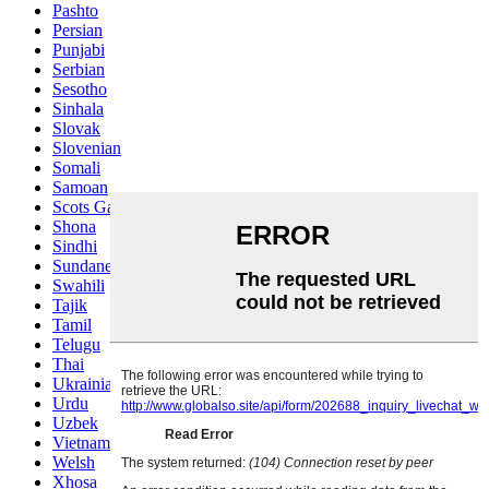
Pashto
Persian
Punjabi
Serbian
Sesotho
Sinhala
Slovak
Slovenian
Somali
Samoan
Scots Gaelic
Shona
Sindhi
Sundanese
Swahili
Tajik
Tamil
Telugu
Thai
Ukrainian
Urdu
Uzbek
Vietnamese
Welsh
Xhosa