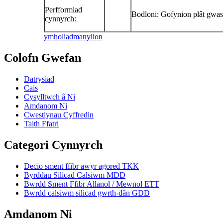
Perfformiad
Bodloni: Gofynion plât gw
cynnyrch:
ymholiad
manylion
Colofn Gwefan
Datrysiad
Cais
Cysylltwch â Ni
Amdanom Ni
Cwestiynau Cyffredin
Taith Ffatri
Categori Cynnyrch
Decio sment ffibr awyr agored TKK
Byrddau Silicad Calsiwm MDD
Bwrdd Sment Ffibr Allanol / Mewnol ETT
Bwrdd calsiwm silicad gwrth-dân GDD
Amdanom Ni