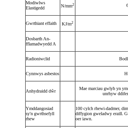
Modiwlws
2
N/mm
Elastigedd
2
Gwrthiant effaith
KJ/m
Dosbarth An-
fflamadwyedd A
Radioniwclid
Bodl
Cynnwys asbestos
H
Mae marciau gwlyb yn ymd
Anhydraidd dŵr
unrhyw ddife
Ymddangosiad
100 cylch rhewi-dadmer, dim
sy'n gwrthsefyll
diffygion gweladwy eraill. G
rhew
oer iawn.