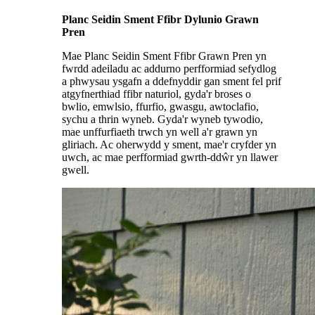
Planc Seidin Sment Ffibr Dylunio Grawn
Pren
Mae Planc Seidin Sment Ffibr Grawn Pren yn
fwrdd adeiladu ac addurno perfformiad sefydlog
a phwysau ysgafn a ddefnyddir gan sment fel prif
atgyfnerthiad ffibr naturiol, gyda'r broses o
bwlio, emwlsio, ffurfio, gwasgu, awtoclafio,
sychu a thrin wyneb. Gyda'r wyneb tywodio,
mae unffurfiaeth trwch yn well a'r grawn yn
gliriach. Ac oherwydd y sment, mae'r cryfder yn
uwch, ac mae perfformiad gwrth-ddŵr yn llawer
gwell.