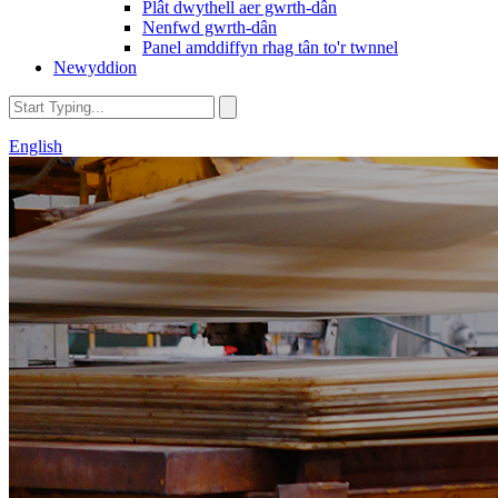
Plât dwythell aer gwrth-dân
Nenfwd gwrth-dân
Panel amddiffyn rhag tân to'r twnnel
Newyddion
English