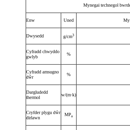
Mynegai technegol bwrd
Enw
Uned
Myn
3
Dwysedd
g/cm
Cyfradd chwyddo
%
gwlyb
Cyfradd amsugno
%
dŵr
Dargludedd
w/(m·k)
thermol
Cryfder plygu dŵr
MP
a
dirlawn