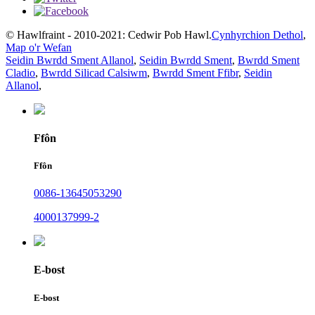
© Hawlfraint - 2010-2021: Cedwir Pob Hawl.
Cynhyrchion Dethol
,
Map o'r Wefan
Seidin Bwrdd Sment Allanol
,
Seidin Bwrdd Sment
,
Bwrdd Sment
Cladio
,
Bwrdd Silicad Calsiwm
,
Bwrdd Sment Ffibr
,
Seidin
Allanol
,
Ffôn
Ffôn
0086-13645053290
4000137999-2
E-bost
E-bost