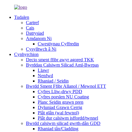
Tudalen
Cartref
Cais
Datrysiad
Amdanom Ni
Cwestiynau Cyffredin
Cysylltwch â Ni
Cynhyrchion
Decio sment ffibr awyr agored TKK
Byrddau Calsiwm Silicad Aml-Bwrpas
Llawr
Nenfwd
Rhaniad / Seidin
Bwrdd Sment Ffibr Allanol / Mewnol ETT
Cyfres Lliw-drwy PDD
Cyfres porslen NU Coating
Planc Seidin grawn pren
Dyluniad Grawn Cerrig
Plât glân (wal fewnol)
Plât dur calsiwm isffordd/twnnel
Bwrdd calsiwm silicad gwrth-dân GDD
Rhaniad tân/Cladding