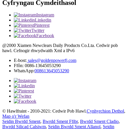
Cyfryngau Cymdeithasol
Instagram
Linkedin
Pinterest
Twitter
Facebook
@2000 Xiamen Newclears Daily Products Co.Lta. Cedwir pob
hawl. Cefnogir rhwydwaith Xml a lPv6
E-bost:
sales@goldenpowerfj.com
Ffôn: 0086-13645053290
WhatsApp:
008613645053290
© Hawlfraint - 2010-2021: Cedwir Pob Hawl.
Cynhyrchion Dethol
,
Map o'r Wefan
Seidin Bwrdd Sment
,
Bwrdd Sment Ffibr
,
Bwrdd Sment Cladio
,
Bwrdd Silicad Calsiwm
,
Seidin Bwrdd Sment Allanol
,
Seidin