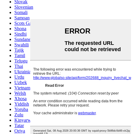
Slovak
Slovenian
Somali
Samoan
Scots Gaelic
Shona
Sindhi
Sundanese
Swahili
Tajik
Tamil
Telugu
Thai
Ukrainian
Urdu
Uzbek
Vietnamese
Welsh
Xhosa
Yiddish
Yoruba
Zulu
Kinyarwanda
Tatar
Oriya