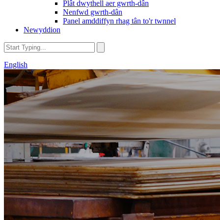
Plât dwythell aer gwrth-dân
Nenfwd gwrth-dân
Panel amddiffyn rhag tân to'r twnnel
Newyddion
English