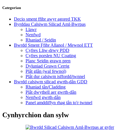
Categorïau
Decio sment ffibr awyr agored TKK
Byrddau Calsiwm Silicad Aml-Bwrpas
Llawr
Nenfwd
Rhaniad / Seidin
Bwrdd Sment Ffibr Allanol / Mewnol ETT
Cyfres Lliw-drwy PDD
Cyfres porslen NU Coating
Planc Seidin grawn pren
Dyluniad Grawn Cerrig
Plât glân (wal fewnol)
Plât dur calsiwm isffordd/twnnel
Bwrdd calsiwm silicad gwrth-dân GDD
Rhaniad tân/Cladding
Plât dwythell aer gwrth-dân
Nenfwd gwrth-dân
Panel amddiffyn rhag tân to'r twnnel
Cynhyrchion dan sylw