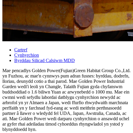
Cartref
Cynhyrchion
Byrddau Silicad Calsiwm MDD
Mae pencadlys Golden Power(Fujian)Green Habitat Group Co.,Ltd.
yn Fuzhou, ac mae'n cynnwys pum adran fusnes: byrddau, dodrefn,
lloriau, deunydd cotio a thai parod. Mae Golden Power Industrial
Garden wedi'i leoli yn Changle, Talaith Fujian gyda chyfanswm
buddsoddiad o 1.6 biliwn Yuan ac arwynebedd o 1000 mu. Mae ein
cwmni wedi sefydlu labordai datblygu cynhyrchion newydd ac
arbrofol yn yr Almaen a Japan, wedi ffurfio rhwydwaith marchnata
perffaith yn y farchnad fyd-eang ac wedi meithrin perthnasoedd
partner â llawer o wledydd fel UDA, Japan, Awstralia, Canada, ac
ati. Mae Golden Power wedi darparu cynhyrchion o ansawdd uchel
ar gyfer rhai adeiladau tirnod cyhoeddus rhyngwladol yn ystod y
blynyddoedd hyn.