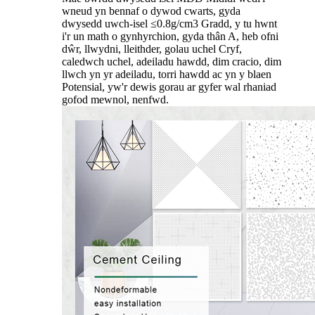
wneud yn bennaf o dywod cwarts, gyda
dwysedd uwch-isel ≤0.8g/cm3 Gradd, y tu hwnt
i'r un math o gynhyrchion, gyda thân A, heb ofni
dŵr, llwydni, lleithder, golau uchel Cryf,
caledwch uchel, adeiladu hawdd, dim cracio, dim
llwch yn yr adeiladu, torri hawdd ac yn y blaen
Potensial, yw'r dewis gorau ar gyfer wal rhaniad
gofod mewnol, nenfwd.