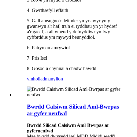
4. Gwrthsefyll effaith
5. Gall amsugno'r lleithder yn yr awyr yn y
gwanwyn a'r haf, tra'n ei ryddhau yn yr hydref
a'r gaeaf, a all wneud y defnyddiwr yn fwy
cyfforddus ym mywyd beunyddiol.
6. Patrymau amrywiol
7. Pris Isel
8. Gosod a chynnal a chadw hawdd
ymholiad
manylion
Bwrdd Calsiwm Silicad Aml-Bwrpas
ar gyfer nenfwd
Bwrdd Silicad Calsiwm Aml-Bwrpas ar
gyfer
nenfwd
Mae bwrdd dwysedd isel MDD Mididi wedi'i