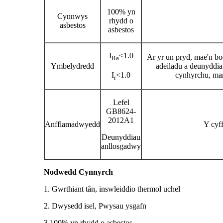
100% yn
Cynnwys
rhydd o
asbestos
asbestos
I
<1.0
Ar yr un pryd, mae'n b
Ra
Ymbelydredd
adeiladu a deunyddi
I
<1.0
cynhyrchu, ma
r
Lefel
GB8624-
2012A1
Anfflamadwyedd
Y cyf
Deunyddiau
anllosgadwy
Nodwedd Cynnyrch
1. Gwrthiant tân, inswleiddio thermol uchel
2. Dwysedd isel, Pwysau ysgafn
3.100% yn rhydd o asbestos