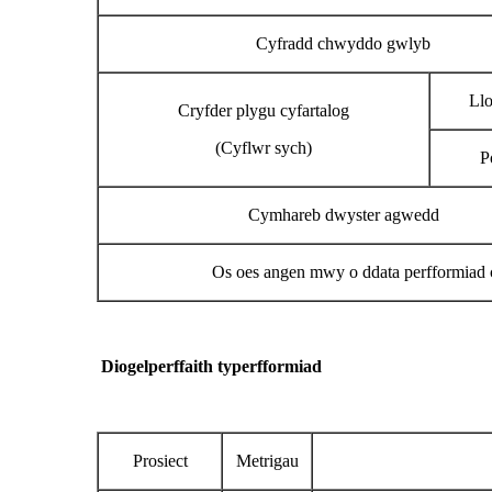
Cyfradd chwyddo gwlyb
Ll
Cryfder plygu cyfartalog
(Cyflwr sych)
P
Cymhareb dwyster agwedd
Os oes angen mwy o ddata perfformiad co
Diogel
perffaith ty
perfformiad
Prosiect
Metrigau