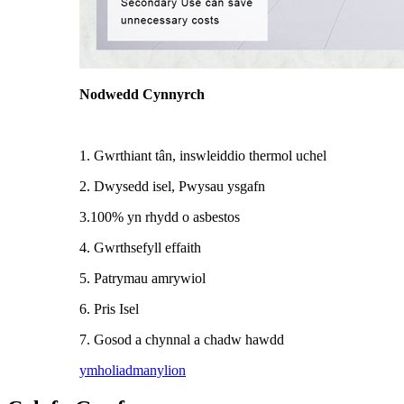
Nodwedd Cynnyrch
1. Gwrthiant tân, inswleiddio thermol uchel
2. Dwysedd isel, Pwysau ysgafn
3.100% yn rhydd o asbestos
4. Gwrthsefyll effaith
5. Patrymau amrywiol
6. Pris Isel
7. Gosod a chynnal a chadw hawdd
ymholiad
manylion