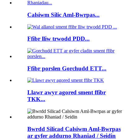
Calsiwm Silic Aml-Bwrpas...
Ffibr lliw trwodd PDD...
Ffibr porslen Gorchudd ETT...
Llawr awyr agored sment ffibr
TKK...
Bwrdd Silicad Calsiwm Aml-Bwrpas
ar gyfer addurno Rhaniad / Seidin