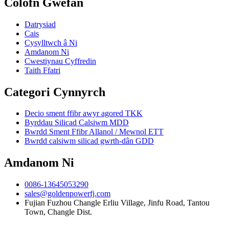
Colofn Gwefan
Datrysiad
Cais
Cysylltwch â Ni
Amdanom Ni
Cwestiynau Cyffredin
Taith Ffatri
Categori Cynnyrch
Decio sment ffibr awyr agored TKK
Byrddau Silicad Calsiwm MDD
Bwrdd Sment Ffibr Allanol / Mewnol ETT
Bwrdd calsiwm silicad gwrth-dân GDD
Amdanom Ni
0086-13645053290
sales@goldenpowerfj.com
Fujian Fuzhou Changle Erliu Village, Jinfu Road, Tantou
Town, Changle Dist.