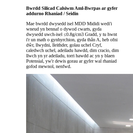
Bwrdd Silicad Calsiwm Aml-Bwrpas ar gyfer
addurno Rhaniad / Seidin
Mae bwrdd dwysedd isel MDD Mididi wedi'i
wneud yn bennaf o dywod cwarts, gyda
dwysedd uwch-isel ≤0.8g/cm3 Gradd, y tu hwnt
i'r un math o gynhyrchion, gyda thân A, heb ofni
dŵr, llwydni, lleithder, golau uchel Cryf,
caledwch uchel, adeiladu hawdd, dim cracio, dim
llwch yn yr adeiladu, torri hawdd ac yn y blaen
Potensial, yw'r dewis gorau ar gyfer wal rhaniad
gofod mewnol, nenfwd.