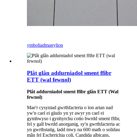
ymholiad
manylion
Plât glân addurniadol sment ffibr
ETT (wal fewnol)
Plât addurniadol sment ffibr glân ETT (Wal
fewnol)
Mae'r cysyniad gwrthfacteria o ïon arian nad
yw'n cael ei gludo yn yr awyr yn cael ei
gymhwyso i gynhyrchu cotio bwrdd sment ffibr,
fel y gall bwrdd anorganig, sy'n gwrthfacteria ac
yn gwrthstatig, ladd mwy na 600 math o solidau
mân fel Escherichia coli, Candida albicans,