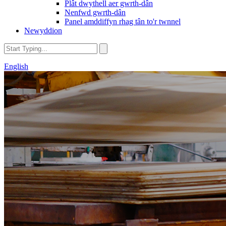
Plât dwythell aer gwrth-dân
Nenfwd gwrth-dân
Panel amddiffyn rhag tân to'r twnnel
Newyddion
English