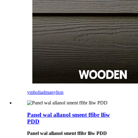
ymholiad
manylion
Panel wal allanol sment ffibr lliw
PDD
Panel wal allanol sment ffibr lliw PDD