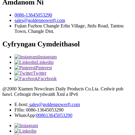
Amdanom Ni
0086-13645053290
sales@goldenpowerfj.com
Fujian Fuzhou Changle Erliu Village, Jinfu Road, Tantou
Town, Changle Dist.
Cyfryngau Cymdeithasol
Instagram
Linkedin
Pinterest
Twitter
Facebook
@2000 Xiamen Newclears Daily Products Co.Lta. Cedwir pob
hawl. Cefnogir rhwydwaith Xml a lPv6
E-bost:
sales@goldenpowerfj.com
Ffôn: 0086-13645053290
WhatsApp:
008613645053290