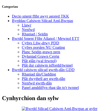
Categorïau
Decio sment ffibr awyr agored TKK
Byrddau Calsiwm Silicad Aml-Bwrpas
Llawr
Nenfwd
Rhaniad / Seidin
Bwrdd Sment Ffibr Allanol / Mewnol ETT
Cyfres Lliw-drwy PDD
Cyfres porslen NU Coating
Planc Seidin grawn pren
Dyluniad Grawn Cerrig
Plât glân (wal fewnol)
Plât dur calsiwm isffordd/twnnel
Bwrdd calsiwm silicad gwrth-dân GDD
Rhaniad tân/Cladding
Plât dwythell aer gwrth-dân
Nenfwd gwrth-dân
Panel amddiffyn rhag tân to'r twnnel
Cynhyrchion dan sylw