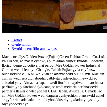
Cartref
Cynhyrchion
Bwrdd sment ffibr amlbwrpas
Mae pencadlys Golden Power(Fujian)Green Habitat Group Co.,Ltd.
yn Fuzhou, ac mae'n cynnwys pum adran fusnes: byrddau, dodrefn,
lloriau, deunydd cotio a thai parod. Mae Golden Power Industrial
Garden wedi'i leoli yn Changle, Talaith Fujian gyda chyfanswm
buddsoddiad o 1.6 biliwn Yuan ac arwynebedd o 1000 mu. Mae ein
cwmni wedi sefydlu labordai datblygu cynhyrchion newydd ac
arbrofol yn yr Almaen a Japan, wedi ffurfio rhwydwaith marchnata
perffaith yn y farchnad fyd-eang ac wedi meithrin perthnasoedd
partner â llawer o wledydd fel UDA, Japan, Awstralia, Canada, ac
ati. Mae Golden Power wedi darparu cynhyrchion o ansawdd uchel
ar gyfer rhai adeiladau tirnod cyhoeddus rhyngwladol yn ystod y
blynyddoedd hyn.