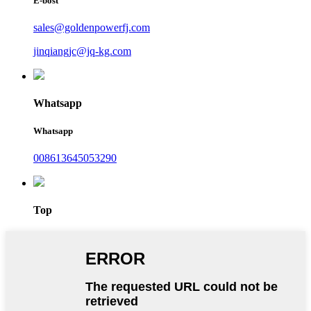
E-bost
sales@goldenpowerfj.com
jinqiangjc@jq-kg.com
Whatsapp
Whatsapp
008613645053290
Top