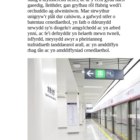
gaeedig, lleithder, gan gryfhau rôl ffabrig wedi'i
orchuddio ag alwminiwm. Mae strwythur
unigryw'r plât dur calsiwm, a gafwyd nifer o
batentau cenedlaethol, yn fath o ddeunydd
newydd sy'n diogelu'r amgylchedd ac yn arbed
ynni, ac fe'i defnyddir yn helaeth mewn twneli,
isffyrdd, meysydd awyr a pheirianneg
trafnidiaeth tanddaearol arall, ac yn amddiffyn
rhag tân ac yn amddiffyniad cenedlaethol.