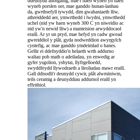
ddeunydd anorganig, mae'r haen wyneb yn haen
wyneb porslen oer, mae ganddo hunan-lanhau
da, gwrthsefyll tywydd, dim gwahaniaeth lliw,
athreiddedd aer, ymwrthedd i lwydni, ymwrthedd
uchel (nid yw haen wyneb 300 C yn niweidio ac
nid yw'n newid lliw) a manteision arwyddocaol
eraill. Ar yr un pryd, mae hefyd yn cadw gwead
gwreiddiol y plât, gyda nodweddion awyrgylch
cyntefig, ac mae ganddo ymdeimlad o hanes.
Gellir ei ddefnyddio'n helaeth wrth addurno
waliau pob math o adeiladau, yn enwedig ar
gyfer ysgolion, ysbytai, llyfrgelloedd,
swyddfeydd llywodraeth a lleoliadau mawr eraill.
Gall ddisodli'r deunydd cywir, plât alwminiwm,
teils ceramig a deunyddiau addurnol eraill yn
effeithiol.