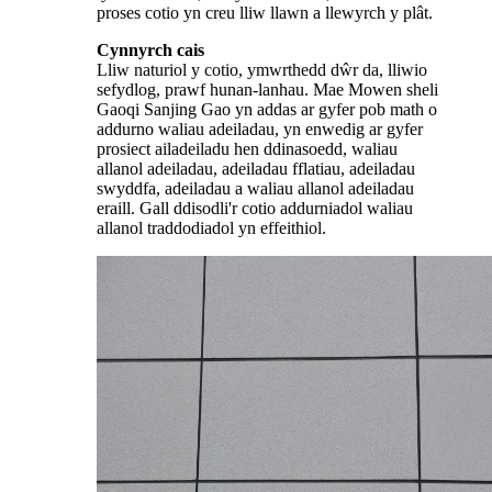
proses cotio yn creu lliw llawn a llewyrch y plât.
Cynnyrch
cais
Lliw naturiol y cotio, ymwrthedd dŵr da, lliwio
sefydlog, prawf hunan-lanhau. Mae Mowen sheli
Gaoqi Sanjing Gao yn addas ar gyfer pob math o
addurno waliau adeiladau, yn enwedig ar gyfer
prosiect ailadeiladu hen ddinasoedd, waliau
allanol adeiladau, adeiladau fflatiau, adeiladau
swyddfa, adeiladau a waliau allanol adeiladau
eraill. Gall ddisodli'r cotio addurniadol waliau
allanol traddodiadol yn effeithiol.