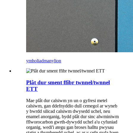
ymholiad
manylion
Plât dur sment ffibr twnnel/twnnel
ETT
Mae plât dur calsiwm yn un o gyfresi metel
calsiwm, gan ddefnyddio dull cemegol ar wyneb
y bwrdd silicad calsiwm dwysedd uchel, neu
enamel anorganig, bydd plât dur sinc alwminiwm
fflworocarbon gwrth-dywydd uchel a'u cyfuniad
organig, wedi'i ategu gan broses halltu pwysau
statig a thymheredd uchel, ac ar y cefn gyda haen