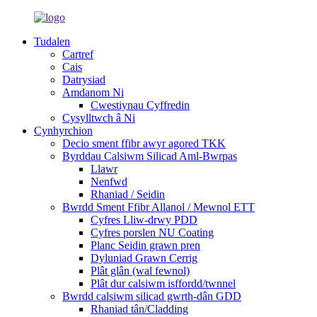
Tudalen
Cartref
Cais
Datrysiad
Amdanom Ni
Cwestiynau Cyffredin
Cysylltwch â Ni
Cynhyrchion
Decio sment ffibr awyr agored TKK
Byrddau Calsiwm Silicad Aml-Bwrpas
Llawr
Nenfwd
Rhaniad / Seidin
Bwrdd Sment Ffibr Allanol / Mewnol ETT
Cyfres Lliw-drwy PDD
Cyfres porslen NU Coating
Planc Seidin grawn pren
Dyluniad Grawn Cerrig
Plât glân (wal fewnol)
Plât dur calsiwm isffordd/twnnel
Bwrdd calsiwm silicad gwrth-dân GDD
Rhaniad tân/Cladding