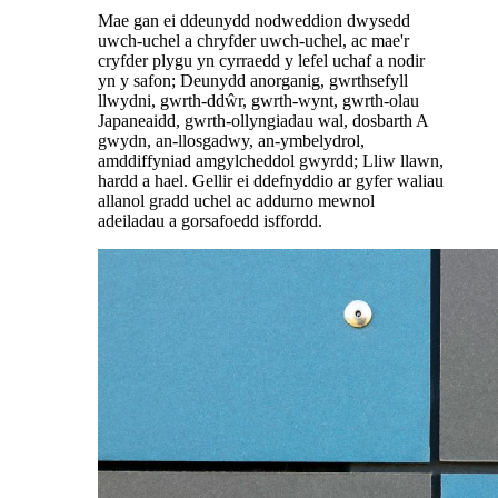
Mae gan ei ddeunydd nodweddion dwysedd
uwch-uchel a chryfder uwch-uchel, ac mae'r
cryfder plygu yn cyrraedd y lefel uchaf a nodir
yn y safon; Deunydd anorganig, gwrthsefyll
llwydni, gwrth-ddŵr, gwrth-wynt, gwrth-olau
Japaneaidd, gwrth-ollyngiadau wal, dosbarth A
gwydn, an-llosgadwy, an-ymbelydrol,
amddiffyniad amgylcheddol gwyrdd; Lliw llawn,
hardd a hael. Gellir ei ddefnyddio ar gyfer waliau
allanol gradd uchel ac addurno mewnol
adeiladau a gorsafoedd isffordd.