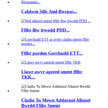
Calsiwm Silic Aml-Bwrpas...
Ffibr lliw trwodd PDD...
Ffibr porslen Gorchudd ETT...
Llawr awyr agored sment ffibr
TKK...
Cladio Tu Mewn Addurnol Allanol
Bwrdd Ffibr Sment