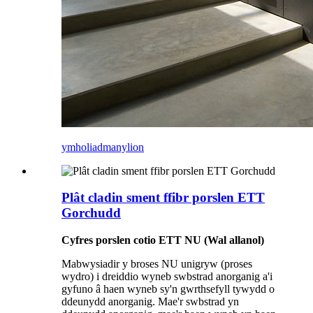
ymholiad
manylion
Plât cladin sment ffibr porslen ETT
Gorchudd
Cyfres porslen cotio ETT NU (Wal allanol)
Mabwysiadir y broses NU unigryw (proses
wydro) i dreiddio wyneb swbstrad anorganig a'i
gyfuno â haen wyneb sy'n gwrthsefyll tywydd o
ddeunydd anorganig. Mae'r swbstrad yn