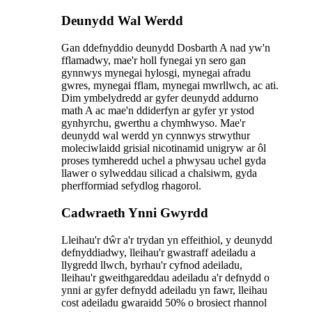
Deunydd Wal Werdd
Gan ddefnyddio deunydd Dosbarth A nad yw'n
fflamadwy, mae'r holl fynegai yn sero gan
gynnwys mynegai hylosgi, mynegai afradu
gwres, mynegai fflam, mynegai mwrllwch, ac ati.
Dim ymbelydredd ar gyfer deunydd addurno
math A ac mae'n ddiderfyn ar gyfer yr ystod
gynhyrchu, gwerthu a chymhwyso. Mae'r
deunydd wal werdd yn cynnwys strwythur
moleciwlaidd grisial nicotinamid unigryw ar ôl
proses tymheredd uchel a phwysau uchel gyda
llawer o sylweddau silicad a chalsiwm, gyda
pherfformiad sefydlog rhagorol.
Cadwraeth Ynni Gwyrdd
Lleihau'r dŵr a'r trydan yn effeithiol, y deunydd
defnyddiadwy, lleihau'r gwastraff adeiladu a
llygredd llwch, byrhau'r cyfnod adeiladu,
lleihau'r gweithgareddau adeiladu a'r defnydd o
ynni ar gyfer defnydd adeiladu yn fawr, lleihau
cost adeiladu gwaraidd 50% o brosiect rhannol