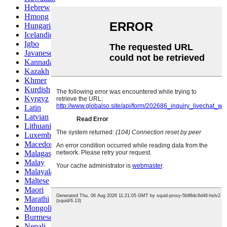
Hebrew
Hmong
Hungarian
Icelandic
Igbo
Javanese
Kannada
Kazakh
Khmer
Kurdish
Kyrgyz
Latin
Latvian
Lithuanian
Luxembou..
Macedonian
Malagasy
Malay
Malayalam
Maltese
Maori
Marathi
Mongolian
Burmese
Nepali