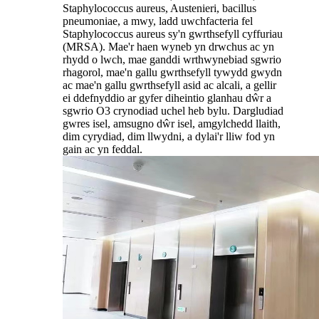
Staphylococcus aureus, Austenieri, bacillus
pneumoniae, a mwy, ladd uwchfacteria fel
Staphylococcus aureus sy'n gwrthsefyll cyffuriau
(MRSA). Mae'r haen wyneb yn drwchus ac yn
rhydd o lwch, mae ganddi wrthwynebiad sgwrio
rhagorol, mae'n gallu gwrthsefyll tywydd gwydn
ac mae'n gallu gwrthsefyll asid ac alcali, a gellir
ei ddefnyddio ar gyfer diheintio glanhau dŵr a
sgwrio O3 crynodiad uchel heb bylu. Dargludiad
gwres isel, amsugno dŵr isel, amgylchedd llaith,
dim cyrydiad, dim llwydni, a dylai'r lliw fod yn
gain ac yn feddal.