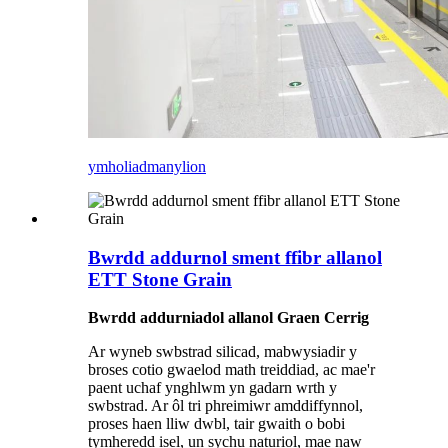
ymholiad
manylion
Bwrdd addurnol sment ffibr allanol
ETT Stone Grain
Bwrdd addurniadol allanol Graen Cerrig
Ar wyneb swbstrad silicad, mabwysiadir y
broses cotio gwaelod math treiddiad, ac mae'r
paent uchaf ynghlwm yn gadarn wrth y
swbstrad. Ar ôl tri phreimiwr amddiffynnol,
proses haen lliw dwbl, tair gwaith o bobi
tymheredd isel, un sychu naturiol, mae naw