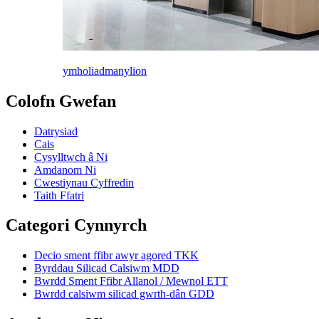
ymholiad
manylion
Colofn Gwefan
Datrysiad
Cais
Cysylltwch â Ni
Amdanom Ni
Cwestiynau Cyffredin
Taith Ffatri
Categori Cynnyrch
Decio sment ffibr awyr agored TKK
Byrddau Silicad Calsiwm MDD
Bwrdd Sment Ffibr Allanol / Mewnol ETT
Bwrdd calsiwm silicad gwrth-dân GDD